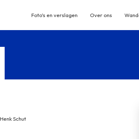
Foto’s en verslagen
Over ons
Wande
 Henk Schut